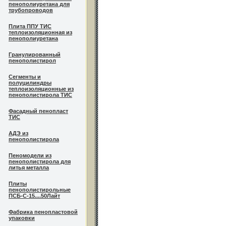
пенополиуретана для
трубопроводов
Плита ППУ ТИС
теплоизоляционная из
пенополиуретана
Гранулированный
пенополистирол
Сегменты и
полуцилиндры
теплоизоляционные из
пенополистирола ТИС
Фасадный пенопласт
ТИС
АДЭ из
пенополистирола
Пеномодели из
пенополистирола для
литья металла
Плиты
пенополистирольные
ПСБ-С-15....50Лайт
Фабрика пенопластовой
упаковки