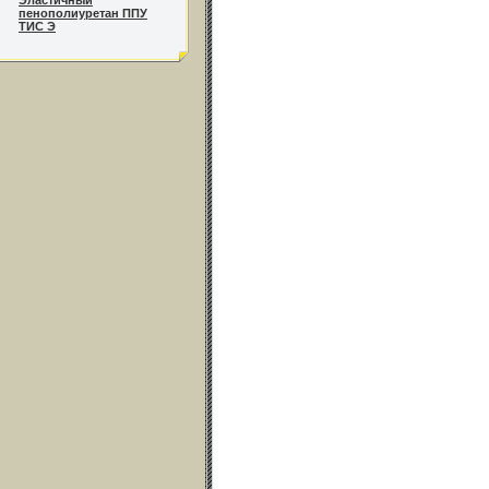
Эластичный
пенополиуретан ППУ
ТИС Э