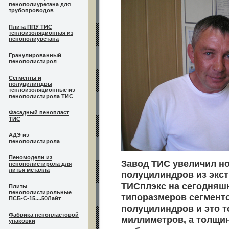
пенополиуретана для
трубопроводов
Плита ППУ ТИС
теплоизоляционная из
пенополиуретана
Гранулированный
пенополистирол
Сегменты и
полуцилиндры
теплоизоляционные из
пенополистирола ТИС
Фасадный пенопласт
ТИС
АДЭ из
пенополистирола
Пеномодели из
Завод ТИС увеличил н
пенополистирола для
литья металла
полуцилиндров из экс
ТИСплэкс на сегодняш
Плиты
пенополистирольные
типоразмеров сегменто
ПСБ-С-15....50Лайт
полуцилиндров и это 
Фабрика пенопластовой
миллиметров, а толщи
упаковки