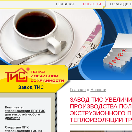
ГЛАВНАЯ
НОВОСТИ
О ЗАВОДЕ 
Главная
»
Новости
ЗАВОД ТИС УВЕЛИЧ
ПРОИЗВОДСТВА ПОЛ
Комплекты
теплоизоляции ППУ ТИС
ЭКСТРУЗИОННОГО П
для емкостей любого
диаметра
ТЕПЛОИЗОЛЯЦИИ ТРУ
Cкорлупа ППУ,
теплоизоляция ТИС из