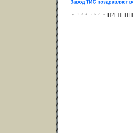
Завод ТИС поздравляет в
←
1
3
4
5
6
7
→
[
] [2] [
] [
] [
] [
] [
]