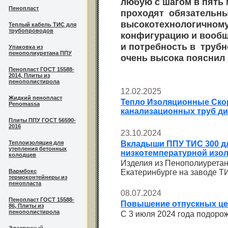
любую с шагом в пять 
Пенопласт
проходят обязательны
высокотехнологичном
Теплый кабель ТИС для
трубопроводов
конфигурацию и вообще
и потребность в труб
Упаковка из
пенополиуретана ППУ
очень высока пояснил 
Пенопласт ГОСТ 15588-
2014, Плиты из
пенополистирола
12.02.2025
Жидкий пенопласт
Тепло Изоляционные Ско
Penomassa
канализационных труб ди
Плиты ППУ ГОСТ 56590-
2016
23.10.2024
Теплоизоляция для
Вкладыши ППУ ТИС 300 д
утепления бетонных
низкотемпературной изо
колодцев
Изделия из Пенополиуретана
Вармбокс
Екатеринбурге на заводе Т
термоконтейнеры из
пенопласта
08.07.2024
Пенопласт ГОСТ 15588-
Повышение отпускных це
86, Плиты из
пенополистирола
C 3 июля 2024 года подоро