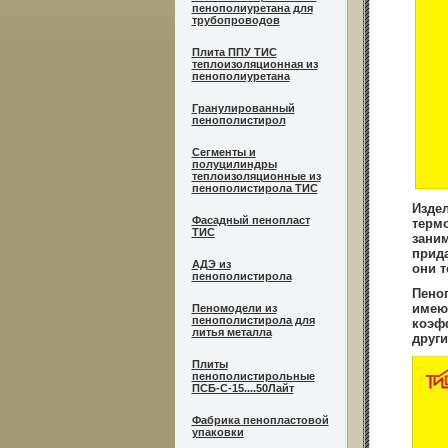
пенополиуретана для
трубопроводов
Плита ППУ ТИС
теплоизоляционная из
пенополиуретана
Гранулированный
пенополистирол
Сегменты и
полуцилиндры
теплоизоляционные из
пенополистирола ТИС
Издел
Фасадный пенопласт
термо
ТИС
заним
прид
АДЭ из
они т
пенополистирола
Пеноп
имею
Пеномодели из
пенополистирола для
коэф
литья металла
друг
Плиты
пенополистирольные
ПСБ-С-15....50Лайт
Фабрика пенопластовой
упаковки