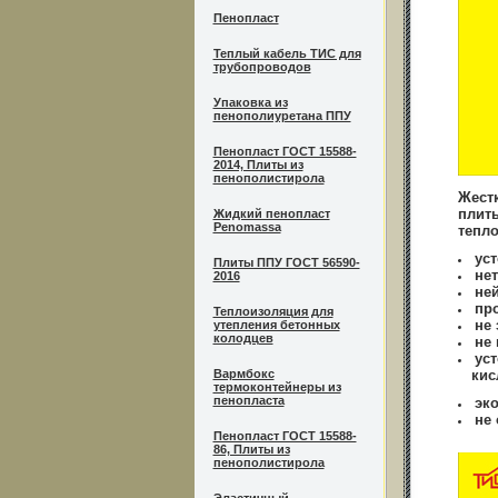
Пенопласт
Теплый кабель ТИС для
трубопроводов
Упаковка из
пенополиуретана ППУ
Пенопласт ГОСТ 15588-
2014, Плиты из
пенополистирола
Жестк
плит
Жидкий пенопласт
Penomassa
тепл
ус
Плиты ППУ ГОСТ 56590-
не
2016
не
пр
Теплоизоляция для
не 
утепления бетонных
колодцев
не 
ус
Вармбокс
кисл
термоконтейнеры из
пенопласта
эко
не
Пенопласт ГОСТ 15588-
86, Плиты из
пенополистирола