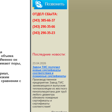
ОТДЕЛ СБЫТА:
(343) 385-66-37
(343) 290-35-66
(343) 290-35-23
ая
Последние новости:
т объема
 Именно он
нимают поры,
23.04.2026
Завод ТИС получил
новые сертификаты
риал,
соответствия и
пожарные сертификаты
изким
Производственное
 сравнении с
предприятие Завод ТИС
занимающееся выпуском
теплоизоляции из жесткого
пенополиуретана для труб
любого диаметра
обновило пожарные
сертификаты и
сертификаты
соответствия!