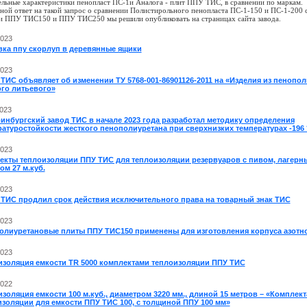
ельные характеристики пенопласт ПС-1и Аналога - плит ППУ ТИС, в сравнении по маркам.
ной ответ на такой запрос о сравнении Полистирольного пенопласта ПС-1-150 и ПС-1-200 
и ППУ ТИС150 и ППУ ТИС250 мы решили опубликовать на страницах сайта завода.
2023
вка ппу скорлуп в деревянные ящики
2023
ТИС объявляет об изменении ТУ 5768-001-86901126-2011 на «Изделия из пенопо
ого литьевого»
2023
инбургский завод ТИС в начале 2023 года разработал методику определения
атуростойкости жесткого пенополиуретана при сверхнизких температурах -196 
2023
екты теплоизоляции ППУ ТИС для теплоизоляции резервуаров с пивом, лагерн
м 27 м.куб.
2023
 ТИС продлил срок действия исключительного права на товарный знак ТИС
2023
олиуретановые плиты ППУ ТИС150 применены для изготовления корпуса азотно
2023
изоляция емкости TR 5000 комплектами теплоизоляции ППУ ТИС
2022
золяция емкости 100 м.куб., диаметром 3220 мм., длиной 15 метров – «Комплек
изоляции для емкости ППУ ТИС 100, с толщиной ППУ 100 мм»