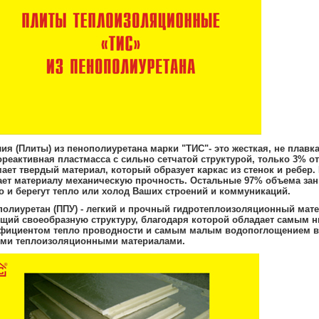
ия (Плиты) из пенополиуретана марки "ТИС"- это жесткая, не плавк
реактивная пластмасса с сильно сетчатой структурой, только 3% о
ает твердый материал, который образует каркас из стенок и ребер.
ает материалу механическую прочность. Остальные 97% объема за
о и берегут тепло или холод Ваших строений и коммуникаций.
олиуретан (ППУ) - легкий и прочный гидротеплоизоляционный мате
щий своеобразную структуру, благодаря которой обладает самым н
фициентом тепло проводности и самым малым водопоглощением в
ими теплоизоляционными материалами.