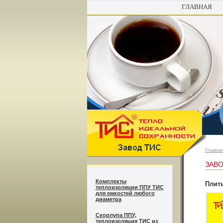
ГЛАВНАЯ
Главна
ЗАВО
Комплекты
Плиты
теплоизоляции ППУ ТИС
для емкостей любого
диаметра
Cкорлупа ППУ,
теплоизоляция ТИС из