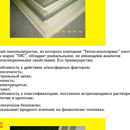
ий пенополиуретан, из которого компания "Тепло-изолсервис" изго
ы марки "ТИС"
, обладает уникальными, не имеющими аналогов
оизоляционными свойствами. Его преимущества:
тойчивость к действию атмосферных факторов;
токсичность;
йтральный запах;
очность;
электризуется;
гниет;
тойчивость к пластификаторам, постоянно встречающимся раствор
отам и щелочам;
логически безопасен;
 оказывает вредного влияния на физиологию человека.