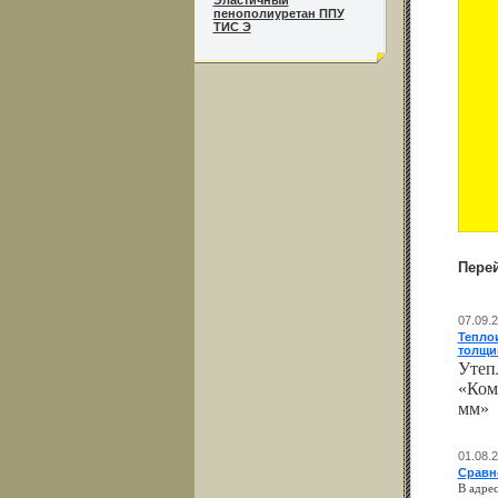
Эластичный
пенополиуретан ППУ
ТИС Э
Пере
07.09.
Тепло
толщи
Утепл
«Ком
мм»
01.08.
Сравне
В адре