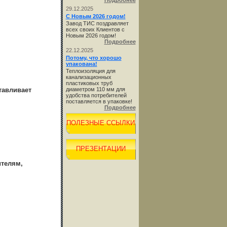
Подробнее
29.12.2025
С Новым 2026 годом!
Завод ТИС поздравляет
всех своих Клиентов с
Новым 2026 годом!
Подробнее
22.12.2025
Потому, что хорошо
упакована!
Теплоизоляция для
канализационных
пластиковых труб
тавливает
диаметром 110 мм для
удобства потребителей
поставляется в упаковке!
Подробнее
ПОЛЕЗНЫЕ ССЫЛКИ
ПРЕЗЕНТАЦИИ
ителям,