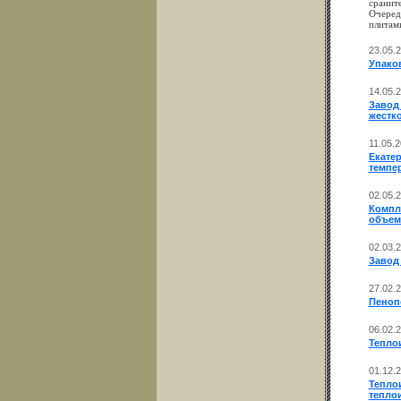
сранит
Очеред
плитам
23.05.
Упако
14.05.
Завод 
жестк
11.05.
Екатер
темпер
02.05.
Компл
объемо
02.03.
Завод
27.02.
Пеноп
06.02.
Тепло
01.12.
Теплои
тепло