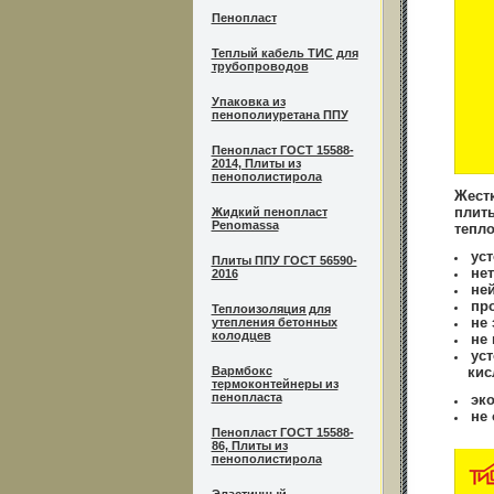
Пенопласт
Теплый кабель ТИС для
трубопроводов
Упаковка из
пенополиуретана ППУ
Пенопласт ГОСТ 15588-
2014, Плиты из
пенополистирола
Жестк
плит
Жидкий пенопласт
Penomassa
тепл
ус
Плиты ППУ ГОСТ 56590-
не
2016
не
пр
Теплоизоляция для
не 
утепления бетонных
колодцев
не 
ус
Вармбокс
кисл
термоконтейнеры из
пенопласта
эко
не
Пенопласт ГОСТ 15588-
86, Плиты из
пенополистирола