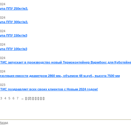
2024
па ППУ 250кг/м3.
2024
па ППУ 300кг/м3.
2024
упа ППУ 150кг/м3
2024
упа ППУ 100кг/м3
2024
 ТИС запускает в производство новый Термоконтейнер Вармбокс для Куботейн
2024
золяция емкости диаметром 2860 мм., объемом 48 м.куб., высота 7500 мм
2023
ТИС поздравляет всех своих клиентов с Новым 2024 годом!
3
4
5
6
7
→
[
] [2] [
] [
] [
] [
] [
]
Назад