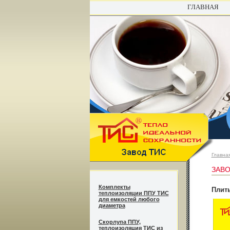
ГЛАВНАЯ
Главна
ЗАВО
Комплекты
Плиты
теплоизоляции ППУ ТИС
для емкостей любого
диаметра
Cкорлупа ППУ,
теплоизоляция ТИС из