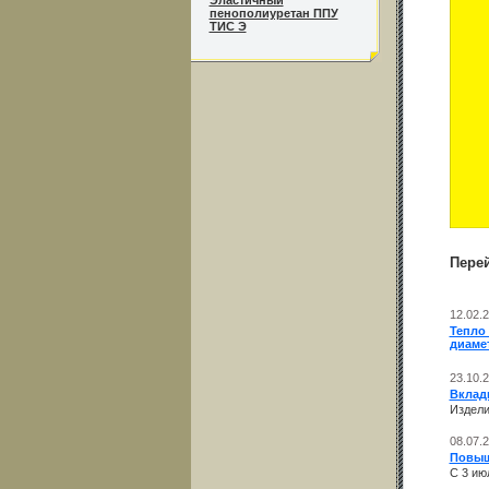
Эластичный
пенополиуретан ППУ
ТИС Э
Пере
12.02.
Тепло
диамет
23.10.
Вклад
Издели
08.07.
Повыш
C 3 ию