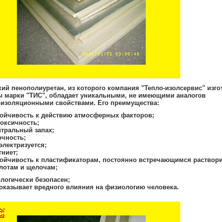
ий пенополиуретан, из которого компания "Тепло-изолсервис" изго
ы марки "ТИС"
, обладает уникальными, не имеющими аналогов
оизоляционными свойствами. Его преимущества:
тойчивость к действию атмосферных факторов;
токсичность;
йтральный запах;
очность;
электризуется;
гниет;
тойчивость к пластификаторам, постоянно встречающимся раствор
отам и щелочам;
логически безопасен;
 оказывает вредного влияния на физиологию человека.