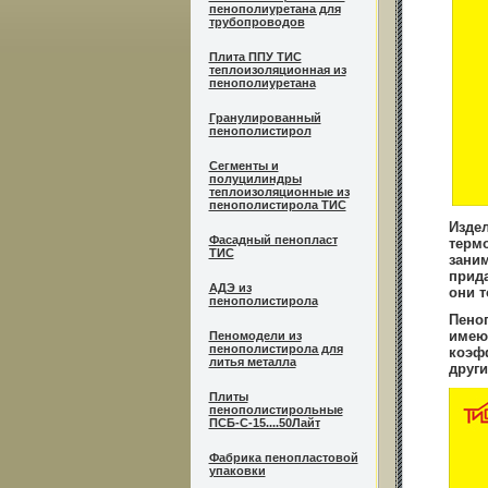
пенополиуретана для
трубопроводов
Плита ППУ ТИС
теплоизоляционная из
пенополиуретана
Гранулированный
пенополистирол
Сегменты и
полуцилиндры
теплоизоляционные из
пенополистирола ТИС
Издел
Фасадный пенопласт
термо
ТИС
заним
прид
АДЭ из
они т
пенополистирола
Пеноп
имею
Пеномодели из
пенополистирола для
коэф
литья металла
друг
Плиты
пенополистирольные
ПСБ-С-15....50Лайт
Фабрика пенопластовой
упаковки