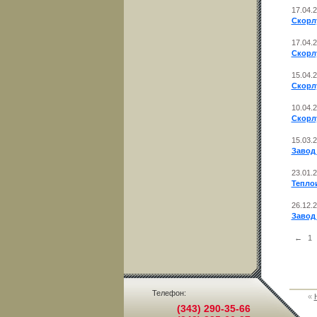
17.04.
Скорлу
17.04.
Скорлу
15.04.
Скорл
10.04.
Скорл
15.03.
Завод
23.01.
Теплои
26.12.
Завод 
←
1
Телефон:
«
(343) 290-35-66