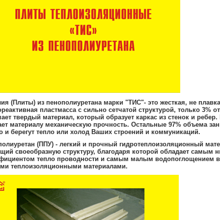
ия (Плиты) из пенополиуретана марки "ТИС"- это жесткая, не плавк
реактивная пластмасса с сильно сетчатой структурой, только 3% о
ает твердый материал, который образует каркас из стенок и ребер.
ает материалу механическую прочность. Остальные 97% объема за
о и берегут тепло или холод Ваших строений и коммуникаций.
олиуретан (ППУ) - легкий и прочный гидротеплоизоляционный мате
щий своеобразную структуру, благодаря которой обладает самым н
фициентом тепло проводности и самым малым водопоглощением в
ими теплоизоляционными материалами.