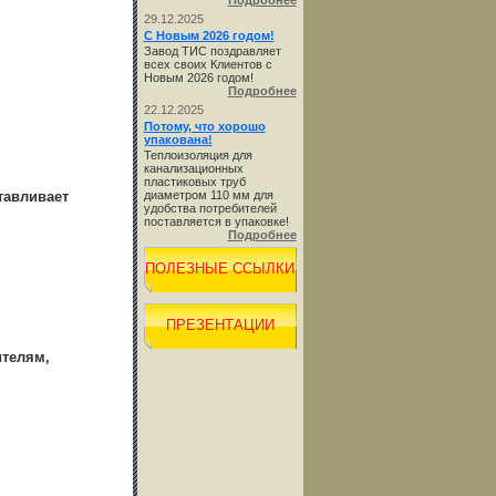
Подробнее
29.12.2025
С Новым 2026 годом!
Завод ТИС поздравляет
всех своих Клиентов с
Новым 2026 годом!
Подробнее
22.12.2025
Потому, что хорошо
упакована!
Теплоизоляция для
канализационных
пластиковых труб
тавливает
диаметром 110 мм для
удобства потребителей
поставляется в упаковке!
Подробнее
ПОЛЕЗНЫЕ ССЫЛКИ
ПРЕЗЕНТАЦИИ
ителям,