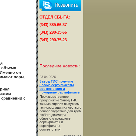
ОТДЕЛ СБЫТА:
(343) 385-66-37
(343) 290-35-66
(343) 290-35-23
ая
Последние новости:
т объема
 Именно он
нимают поры,
23.04.2026
Завод ТИС получил
новые сертификаты
риал,
соответствия и
пожарные сертификаты
изким
Производственное
 сравнении с
предприятие Завод ТИС
занимающееся выпуском
теплоизоляции из жесткого
пенополиуретана для труб
любого диаметра
обновило пожарные
сертификаты и
сертификаты
соответствия!