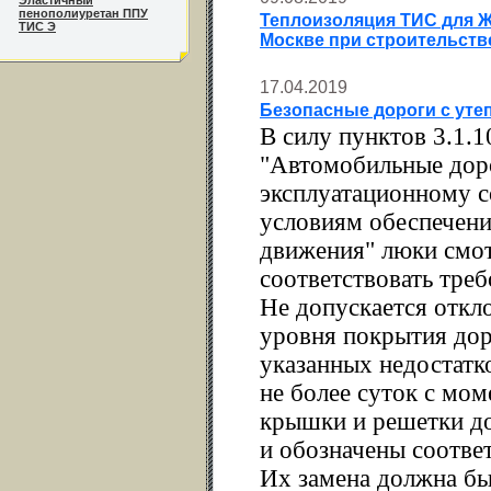
Эластичный
пенополиуретан ППУ
Теплоизоляция ТИС для Ж
ТИС Э
Москве при строительств
17.04.2019
Безопасные дороги с ут
В силу пунктов 3.1.1
"Автомобильные доро
эксплуатационному 
условиям обеспечени
движения" люки смо
соответствовать тре
Не допускается откл
уровня покрытия до
указанных недостатк
не более суток с мо
крышки и решетки д
и обозначены соотв
Их замена должна быт