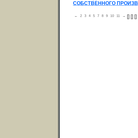
СОБСТВЕННОГО ПРОИЗВ
←
2
3
4
5
7
8
9
10
11
→
[
] [
] [
] 