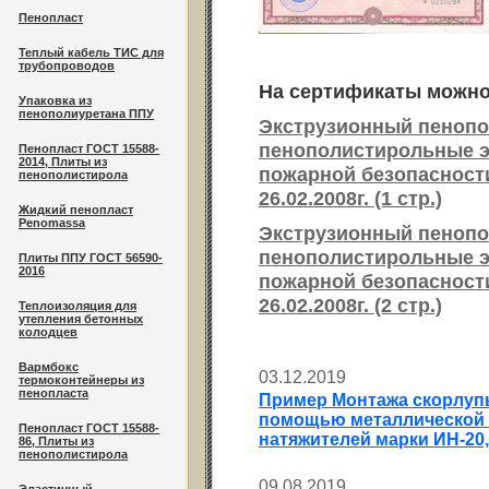
Пенопласт
Теплый кабель ТИС для
трубопроводов
На сертификаты можно
Упаковка из
пенополиуретана ППУ
Экструзионный пенопо
пенополистирольные э
Пенопласт ГОСТ 15588-
2014, Плиты из
пожарной безопасност
пенополистирола
26.02.2008г. (1 стр.)
Жидкий пенопласт
Penomassa
Экструзионный пенопо
пенополистирольные э
Плиты ППУ ГОСТ 56590-
2016
пожарной безопасност
26.02.2008г. (2 стр.)
Теплоизоляция для
утепления бетонных
колодцев
Вармбокс
03.12.2019
термоконтейнеры из
пенопласта
Пример Монтажа скорлупы
помощью металлической о
Пенопласт ГОСТ 15588-
натяжителей марки ИН-20
86, Плиты из
пенополистирола
09.08.2019