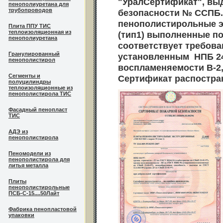
"УралСертификат", вы
пенополиуретана для
трубопроводов
безопасности № ССПБ.
пенополистирольные 
Плита ППУ ТИС
теплоизоляционная из
(тип1) выполненные по
пенополиуретана
соответствует требов
Гранулированный
установленным НПБ 244
пенополистирол
воспламеняемости В-2
Сегменты и
Сертификат распостран
полуцилиндры
теплоизоляционные из
пенополистирола ТИС
Фасадный пенопласт
ТИС
АДЭ из
пенополистирола
Пеномодели из
пенополистирола для
литья металла
Плиты
пенополистирольные
ПСБ-С-15....50Лайт
Фабрика пенопластовой
упаковки