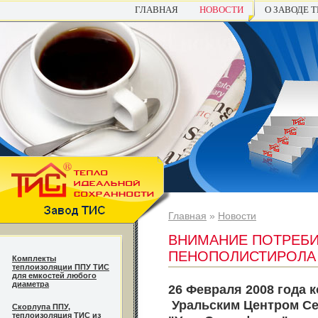
ГЛАВНАЯ
НОВОСТИ
О ЗАВОДЕ 
Главная
»
Новости
ВНИМАНИЕ ПОТРЕБ
ПЕНОПОЛИСТИРОЛА 
Комплекты
теплоизоляции ППУ ТИС
для емкостей любого
диаметра
26 Февраля 2008 года 
Уральским Центром Се
Cкорлупа ППУ,
теплоизоляция ТИС из