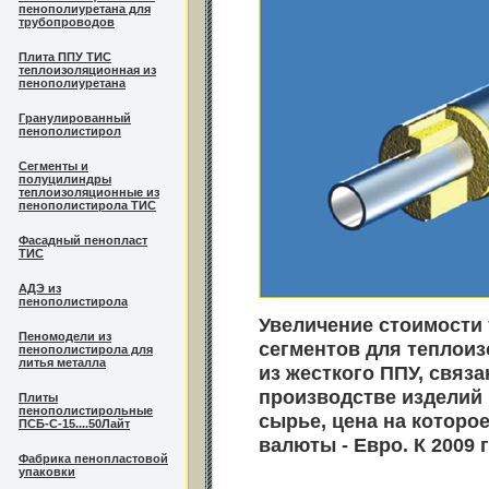
пенополиуретана для
трубопроводов
Плита ППУ ТИС
теплоизоляционная из
пенополиуретана
Гранулированный
пенополистирол
Сегменты и
полуцилиндры
теплоизоляционные из
пенополистирола ТИС
Фасадный пенопласт
ТИС
АДЭ из
пенополистирола
Увеличение стоимости
Пеномодели из
сегментов для теплоиз
пенополистирола для
литья металла
из жесткого ППУ, связа
производстве изделий 
Плиты
пенополистирольные
сырье, цена на которо
ПСБ-С-15....50Лайт
валюты - Евро. К 2009 
Фабрика пенопластовой
упаковки