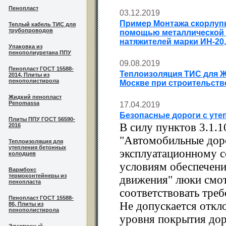
Пенопласт
03.12.2019
Пример Монтажа скорлупы
Теплый кабель ТИС для
трубопроводов
помощью металлической о
натяжителей марки ИН-20
Упаковка из
пенополиуретана ППУ
09.08.2019
Пенопласт ГОСТ 15588-
Теплоизоляция ТИС для Ж
2014, Плиты из
пенополистирола
Москве при строительств
Жидкий пенопласт
Penomassa
17.04.2019
Безопасные дороги с ут
Плиты ППУ ГОСТ 56590-
В силу пунктов 3.1.1
2016
"Автомобильные доро
Теплоизоляция для
утепления бетонных
эксплуатационному 
колодцев
условиям обеспечени
Вармбокс
термоконтейнеры из
движения" люки смо
пенопласта
соответствовать тре
Пенопласт ГОСТ 15588-
Не допускается откл
86, Плиты из
пенополистирола
уровня покрытия до