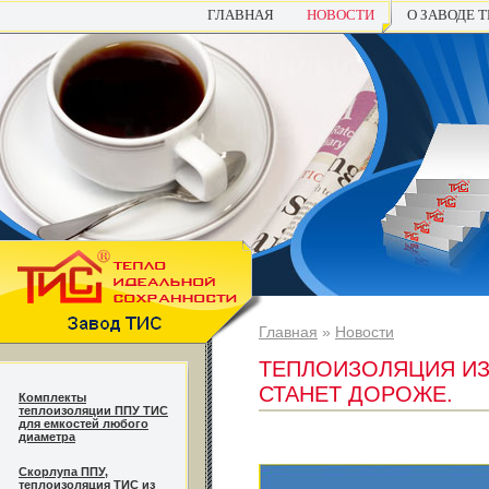
ГЛАВНАЯ
НОВОСТИ
О ЗАВОДЕ 
Главная
»
Новости
ТЕПЛОИЗОЛЯЦИЯ ИЗ
СТАНЕТ ДОРОЖЕ.
Комплекты
теплоизоляции ППУ ТИС
для емкостей любого
диаметра
Cкорлупа ППУ,
теплоизоляция ТИС из