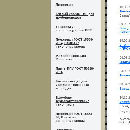
Пенопласт
10.03.
Тепло
Теплый кабель ТИС для
Завод
трубопроводов
09.03.
Упаковка из
Завод
пенополиуретана ППУ
пеноп
Пенопласт ГОСТ 15588-
15.09.
2014, Плиты из
УСИЛЕ
пенополистирола
- ПРО
Жидкий пенопласт
08.09.
Penomassa
Внима
Плиты ППУ ГОСТ 56590-
03.09.
2016
Тонки
Теплоизоляция для
28.04.
утепления бетонных
колодцев
Завод
Вармбокс
30.12.
термоконтейнеры из
Уважа
пенопласта
ЗАВОД
ЗАКАЗ
Пенопласт ГОСТ 15588-
86, Плиты из
ВСЕ В
пенополистирола
КОНТА