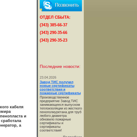
ОТДЕЛ СБЫТА:
(343) 385-66-37
(343) 290-35-66
(343) 290-35-23
Последние новости:
23.04.2026
Завод ТИС получил
новые сертификаты
соответствия и
пожарные сертификаты
Производственное
предприятие Завод ТИС
занимающееся выпуском
кого кабеля
теплоизоляции из жесткого
имира
пенополиуретана для труб
пенопласта и
любого диаметра
обновило пожарные
 сработала
сертификаты и
нератор, а
сертификаты
соответствия!