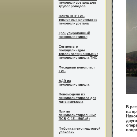
пенополиуретана для
трубопроводов
Плита ППУ ТИС
теплоизоляционная из
пенополиуретана
Гранулированный
пенополистирол
Сегменты и
полуцилиндры
теплоизоляционные из
пенополистирола ТИС
Фасадный пенопласт
ТИС
АДЭ из
пенополистирола
Пеномодели из
пенополистирола для
литья металла
В рез
на пр
Плиты
пенополистирольные
Никол
ПСБ-С-15....50Лайт
друго
опера
Фабрика пенопластовой
повр
упаковки