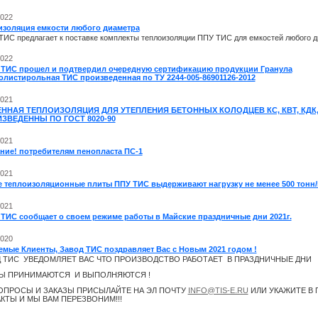
2022
изоляция емкости любого диаметра
 ТИС
предлагает к поставке комплекты теплоизоляции ППУ ТИС для емкостей любого 
2022
 ТИС прошел и подтвердил очередную сертификацию продукции Гранула
олистирольная ТИС произведенная по ТУ 2244-005-86901126-2012
2021
ННАЯ ТЕПЛОИЗОЛЯЦИЯ ДЛЯ УТЕПЛЕНИЯ БЕТОННЫХ КОЛОДЦЕВ КС, КВТ, КДК, 
ИЗВЕДЕННЫ ПО ГОСТ 8020-90
2021
ние! потребителям пенопласта ПС-1
2021
е теплоизоляционные плиты ППУ ТИС выдерживают нагрузку не менее 500 тонн
2021
 ТИС сообщает о своем режиме работы в Майские праздничные дни 2021г.
2020
емые Клиенты, Завод ТИС поздравляет Вас с Новым 2021 годом !
 ТИС УВЕДОМЛЯЕТ ВАС ЧТО ПРОИЗВОДСТВО РАБОТАЕТ В ПРАЗДНИЧНЫЕ ДНИ
Ы ПРИНИМАЮТСЯ И ВЫПОЛНЯЮТСЯ !
ОПРОСЫ И ЗАКАЗЫ ПРИСЫЛАЙТЕ НА ЭЛ ПОЧТУ
INFO@TIS-E.RU
ИЛИ УКАЖИТЕ В
КТЫ И МЫ ВАМ ПЕРЕЗВОНИМ!!!