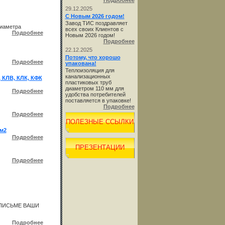
Подробнее
29.12.2025
С Новым 2026 годом!
Завод ТИС поздравляет
диаметра
всех своих Клиентов с
Подробнее
Новым 2026 годом!
Подробнее
22.12.2025
Потому, что хорошо
Подробнее
упакована!
Теплоизоляция для
канализационных
КЛВ, КЛК, КФК
пластиковых труб
диаметром 110 мм для
Подробнее
удобства потребителей
поставляется в упаковке!
Подробнее
Подробнее
ПОЛЕЗНЫЕ ССЫЛКИ
/м2
Подробнее
ПРЕЗЕНТАЦИИ
Подробнее
 ПИСЬМЕ ВАШИ
Подробнее