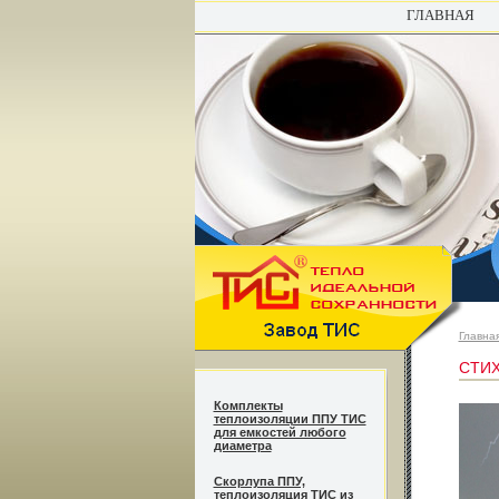
ГЛАВНАЯ
Главна
СТИХ
Комплекты
теплоизоляции ППУ ТИС
для емкостей любого
диаметра
Cкорлупа ППУ,
теплоизоляция ТИС из