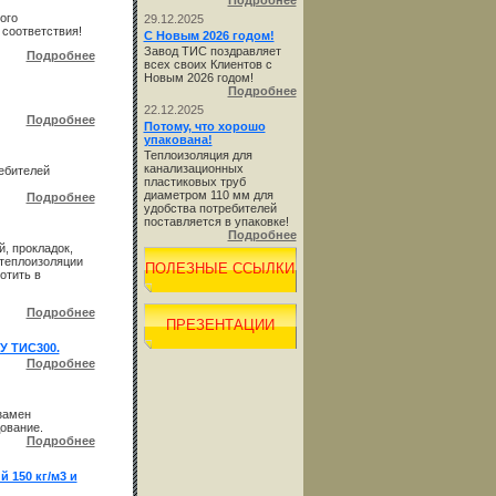
Подробнее
ого
29.12.2025
соответствия!
С Новым 2026 годом!
Завод ТИС поздравляет
Подробнее
всех своих Клиентов с
Новым 2026 годом!
Подробнее
22.12.2025
Подробнее
Потому, что хорошо
упакована!
Теплоизоляция для
канализационных
ебителей
пластиковых труб
диаметром 110 мм для
Подробнее
удобства потребителей
поставляется в упаковке!
Подробнее
, прокладок,
 теплоизоляции
ПОЛЕЗНЫЕ ССЫЛКИ
отить в
Подробнее
ПРЕЗЕНТАЦИИ
У ТИС300.
Подробнее
замен
ование.
Подробнее
 150 кг/м3 и