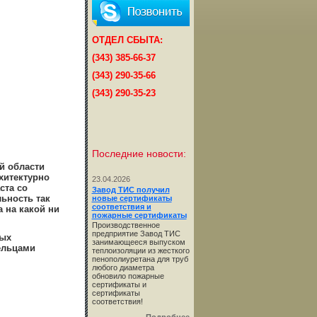
ОТДЕЛ СБЫТА:
(343) 385-66-37
(343) 290-35-66
(343) 290-35-23
Последние новости:
й области
хитектурно
23.04.2026
ста со
Завод ТИС получил
ьность так
новые сертификаты
соответствия и
 на какой ни
пожарные сертификаты
Производственное
предприятие Завод ТИС
ных
занимающееся выпуском
ельцами
теплоизоляции из жесткого
пенополиуретана для труб
любого диаметра
обновило пожарные
сертификаты и
сертификаты
соответствия!