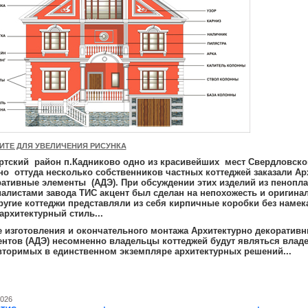
ИТЕ ДЛЯ УВЕЛИЧЕНИЯ РИСУНКА
ртский район п.Кадниково одно из красивейших мест Свердловско
о оттуда несколько собственников частных коттеджей заказали Ар
ативные элементы (АДЭ). При обсуждении этих изделий из пенопла
алистами завода ТИС акцент был сделан на непохожесть и оригинал
ругие коттеджи представляли из себя кирпичные коробки без намека
архитектурный стиль...
 изготовления и окончательного монтажа Архитектурно декоратив
ентов (АДЭ) несомненно владельцы коттеджей будут являться влад
вторимых в единственном экземпляре архитектурных решений...
2026