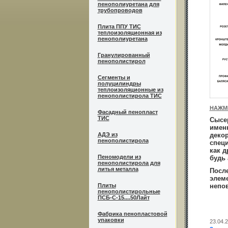
пенополиуретана для
трубопроводов
Плита ППУ ТИС
теплоизоляционная из
пенополиуретана
Гранулированный
пенополистирол
Сегменты и
полуцилиндры
теплоизоляционные из
пенополистирола ТИС
НАЖМ
Фасадный пенопласт
ТИС
Сысе
именн
АДЭ из
декор
пенополистирола
специ
как д
Пеномодели из
будь 
пенополистирола для
литья металла
После
элем
Плиты
непо
пенополистирольные
ПСБ-С-15....50Лайт
Фабрика пенопластовой
упаковки
23.04.