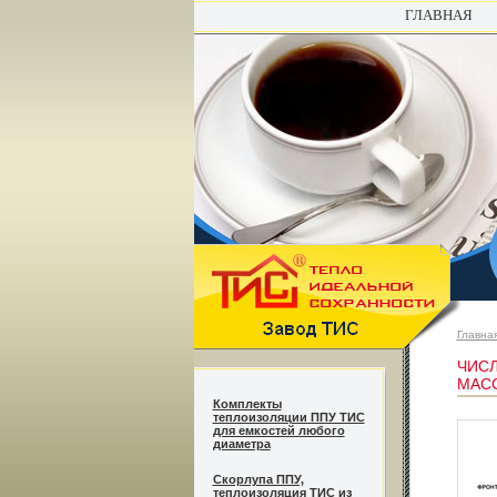
ГЛАВНАЯ
Главна
ЧИСЛ
МАСС
Комплекты
теплоизоляции ППУ ТИС
для емкостей любого
диаметра
Cкорлупа ППУ,
теплоизоляция ТИС из