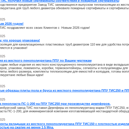
 ТИС получил новые сертификаты соответствия и пожарные сертификаты
одственное предприятие Завод ТИС занимающееся выпуском теплоизоляции из жестк
лиуретана для труб любого диаметра обновило пожарные сертификаты и сертификаты 
2025
ым 2026 годом!
ТИС поздравляет всех своих Клиентов с Новым 2026 годом!
2025
, что хорошо упакована!
золяция для канализационных пластиковых труб диаметром 110 мм для удобства потр
ляется в упаковке!
2025
ия из жесткого пенополиуретана ППУ по Вашим чертежам
одим любые изделия из жесткого конструкционного пенополиуретана в виде вкладышей
ров, упаковки, ложементы, коробки, термоконтейнеры, сегменты и полуцилиндры для
плиты любого размера, комплекты теплоизоляции для емкостей и колодцев, готовы вопл
лиуретане любые Ваши идеи!
2025
ые образцы плиты пола и бруса из жесткого пенополиуретана ППУ ТИС250 и ПП
2025
а пенопласта ПС-1-200 на ППУ ТИС250 при производстве демпферов.
инбургский завод ТИС поставил Демпферы из пенополиуретана марки ППУ ТИС250, в
аста ПС-1-200, для инжиниринговой компании изготавливающей нестандартной оборуд
2025
енты вкладыши из жесткого пенополиуретана ППУ ТИС150 с плотностью изделий
стью на сжатие не менее 1,5 Мпа.