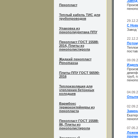
Завод
Пенопласт
Произв
пенопо
Теплый кабель ТИС для
трубопроводов
29.12.
С Нов
Упаковка из
Завод 
пенополиуретана ППУ
22.12.
Пенопласт ГОСТ 15588-
Потому
2014, Плиты из
Теплои
пенополистирола
постав
Жидкий пенопласт
09.09.
Penomassa
Издел
Произв
Плиты ППУ ГОСТ 56590-
демпфе
2016
труб, 
пенопо
Теплоизоляция для
утепления бетонных
04.09.
колодцев
Опытн
Вармбокс
02.09.
термоконтейнеры из
пенопласта
Замен
Екатер
пенопл
Пенопласт ГОСТ 15588-
86, Плиты из
07.05.
пенополистирола
Ложем
прочно