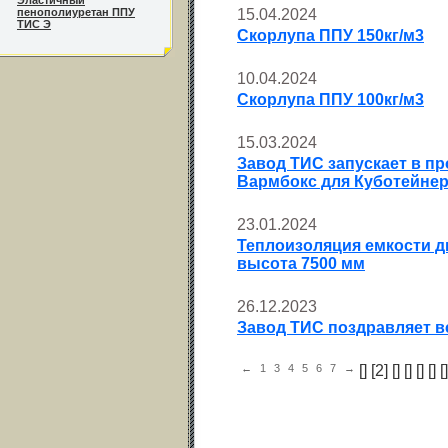
Эластичный
пенополиуретан ППУ
15.04.2024
ТИС Э
Скорлупа ППУ 150кг/м3
10.04.2024
Скорлупа ППУ 100кг/м3
15.03.2024
Завод ТИС запускает в п
Вармбокс для Куботейне
23.01.2024
Теплоизоляция емкости ди
высота 7500 мм
26.12.2023
Завод ТИС поздравляет в
←
1
3
4
5
6
7
→
[
] [2] [
] [
] [
] [
] [
]