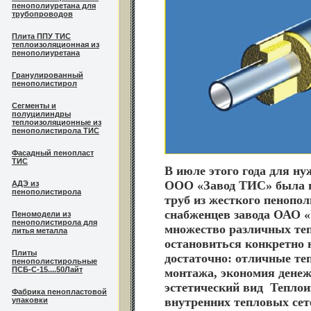
пенополиуретана для
трубопроводов
Плита ППУ ТИС
теплоизоляционная из
пенополиуретана
Гранулированный
пенополистирол
Сегменты и
полуцилиндры
теплоизоляционные из
пенополистирола ТИС
Фасадный пенопласт
ТИС
В июле этого года для н
ООО «Завод ТИС» была п
АДЭ из
пенополистирола
труб из жесткого пенопо
снабженцев завода ОАО 
Пеномодели из
пенополистирола для
множество различных те
литья металла
остановиться конкретно
Плиты
достаточно: отличные те
пенополистирольные
ПСБ-С-15....50Лайт
монтажа, экономия денеж
эстетический вид
Теплои
Фабрика пенопластовой
внутренних тепловых се
упаковки