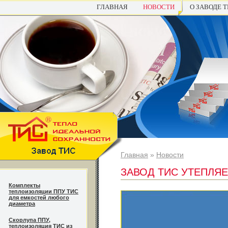
ГЛАВНАЯ
НОВОСТИ
О ЗАВОДЕ 
Главная
»
Новости
ЗАВОД ТИС УТЕПЛЯЕ
Комплекты
теплоизоляции ППУ ТИС
для емкостей любого
диаметра
Cкорлупа ППУ,
теплоизоляция ТИС из