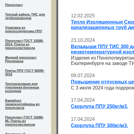
Пенопласт
Теплый кабель ТИС для
12.02.2025
трубопроводов
Тепло Изоляционные Ско
канализационных труб ди
Упаковка из
пенополиуретана ППУ
23.10.2024
Пенопласт ГОСТ 15588-
2014, Плиты из
Вкладыши ППУ ТИС 300 д
пенополистирола
низкотемпературной изо
Изделия из Пенополиуретана
Жидкий пенопласт
Penomassa
Екатеринбурге на заводе Т
Плиты ППУ ГОСТ 56590-
2016
08.07.2024
Повышение отпускных це
Теплоизоляция для
C 3 июля 2024 года подоро
утепления бетонных
колодцев
17.04.2024
Вармбокс
термоконтейнеры из
Скорлупа ППУ 250кг/м3.
пенопласта
Пенопласт ГОСТ 15588-
17.04.2024
86, Плиты из
пенополистирола
Скорлупа ППУ 300кг/м3.